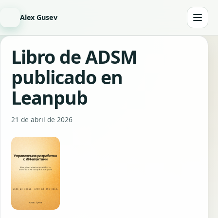
Alex Gusev
Libro de ADSM
publicado en
Leanpub
21 de abril de 2026